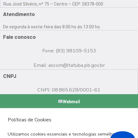
a
o
n
Rua José Silvério, nº 75 – Centro – CEP: 58378-000
c
u
s
e
t
t
Atendimento
b
u
a
o
b
g
De segunda à sexta-feira das 8:00 hs ás 13:00 hs.
o
e
r
k
a
Fale conosco
m
Fone: (83) 98109-5153
Email:
ascom@itatuba.pb.gov.br
CNPJ
CNPJ: 08.865.628/0001-61
Webmail
Copyright © 2022 Prefeitura Municipal de Itatuba - PB |
Políticas de Cookies
Desenvolvido por
Utilizamos cookies essenciais e tecnologias semelhantes de