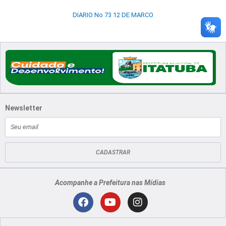
DIARIO No 73 12 DE MARCO
Newsletter
E-
mail
CADASTRAR
Acompanhe a Prefeitura nas Mídias
Localização
F
Y
I