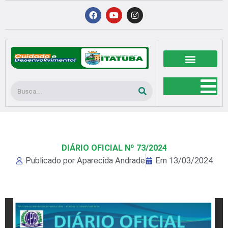
Ir
F
Y
I
a
o
n
para
c
u
s
o
e
t
t
b
u
a
conteúdo
o
b
g
o
e
r
k
a
m
Pesquisar
DIÁRIO OFICIAL Nº 73/2024
Publicado por
Aparecida Andrade
Em
13/03/2024