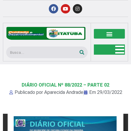
Ir
F
Y
I
a
o
n
para
c
u
s
o
e
t
t
b
u
a
conteúdo
o
b
g
o
e
r
k
a
m
Pesquisar
DIÁRIO OFICIAL Nº 88/2022 – PARTE 02
Publicado por
Aparecida Andrade
Em
29/03/2022