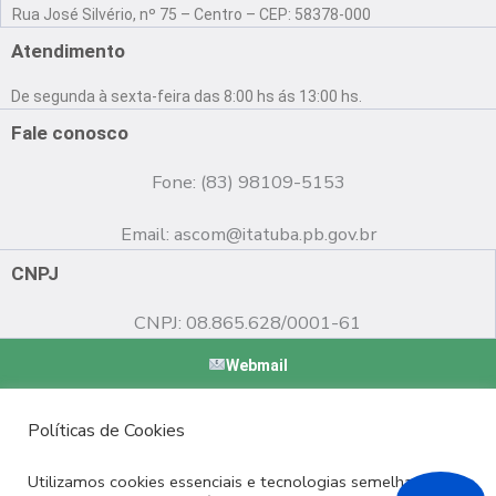
a
o
n
Rua José Silvério, nº 75 – Centro – CEP: 58378-000
c
u
s
e
t
t
Atendimento
b
u
a
o
b
g
De segunda à sexta-feira das 8:00 hs ás 13:00 hs.
o
e
r
k
a
Fale conosco
m
Fone: (83) 98109-5153
Email:
ascom@itatuba.pb.gov.br
CNPJ
CNPJ: 08.865.628/0001-61
Webmail
Copyright © 2022 Prefeitura Municipal de Itatuba - PB |
Políticas de Cookies
Desenvolvido por
Utilizamos cookies essenciais e tecnologias semelhantes de