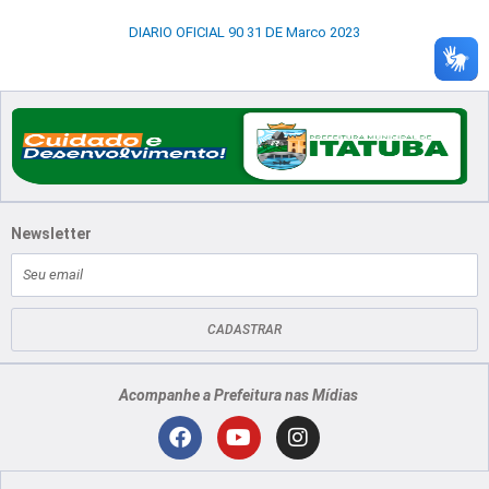
DIARIO OFICIAL 90 31 DE Marco 2023
Newsletter
E-
mail
CADASTRAR
Acompanhe a Prefeitura nas Mídias
Localização
F
Y
I