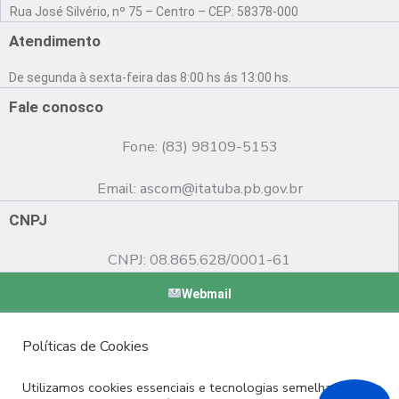
a
o
n
Rua José Silvério, nº 75 – Centro – CEP: 58378-000
c
u
s
e
t
t
Atendimento
b
u
a
o
b
g
De segunda à sexta-feira das 8:00 hs ás 13:00 hs.
o
e
r
k
a
Fale conosco
m
Fone: (83) 98109-5153
Email:
ascom@itatuba.pb.gov.br
CNPJ
CNPJ: 08.865.628/0001-61
Webmail
Copyright © 2022 Prefeitura Municipal de Itatuba - PB |
Políticas de Cookies
Desenvolvido por
Utilizamos cookies essenciais e tecnologias semelhantes de