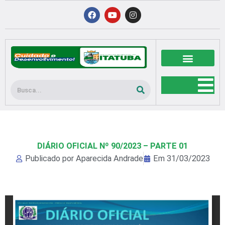
Ir
F
Y
I
a
o
n
para
c
u
s
o
e
t
t
b
u
a
conteúdo
o
b
g
o
e
r
k
a
m
Pesquisar
DIÁRIO OFICIAL Nº 90/2023 – PARTE 01
Publicado por
Aparecida Andrade
Em
31/03/2023