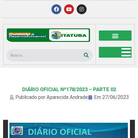
Ir
F
Y
I
a
o
n
para
c
u
s
o
e
t
t
b
u
a
conteúdo
o
b
g
o
e
r
k
a
m
Pesquisar
DIÁRIO OFICIAL Nº178/2023 – PARTE 02
Publicado por
Aparecida Andrade
Em
27/06/2023