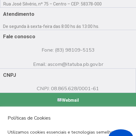
a
o
n
Rua José Silvério, nº 75 – Centro – CEP: 58378-000
c
u
s
e
t
t
Atendimento
b
u
a
o
b
g
De segunda à sexta-feira das 8:00 hs ás 13:00 hs.
o
e
r
k
a
Fale conosco
m
Fone: (83) 98109-5153
Email:
ascom@itatuba.pb.gov.br
CNPJ
CNPJ: 08.865.628/0001-61
Webmail
Copyright © 2022 Prefeitura Municipal de Itatuba - PB |
Políticas de Cookies
Desenvolvido por
Utilizamos cookies essenciais e tecnologias semelhantes de