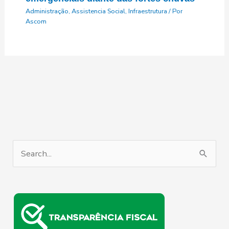
Administração
,
Assistencia Social
,
Infraestrutura
/ Por
Ascom
P
e
s
q
u