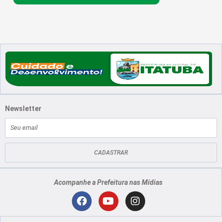
Newsletter
E-
mail
CADASTRAR
Acompanhe a Prefeitura nas Mídias
Localização
F
Y
I