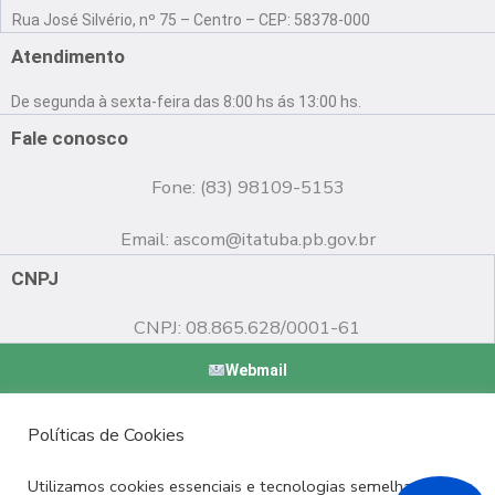
a
o
n
Rua José Silvério, nº 75 – Centro – CEP: 58378-000
c
u
s
e
t
t
Atendimento
b
u
a
o
b
g
De segunda à sexta-feira das 8:00 hs ás 13:00 hs.
o
e
r
k
a
Fale conosco
m
Fone: (83) 98109-5153
Email:
ascom@itatuba.pb.gov.br
CNPJ
CNPJ: 08.865.628/0001-61
Webmail
Copyright © 2022 Prefeitura Municipal de Itatuba - PB |
Políticas de Cookies
Desenvolvido por
Utilizamos cookies essenciais e tecnologias semelhantes de