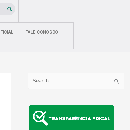
FICIAL
FALE CONOSCO
P
e
s
q
u