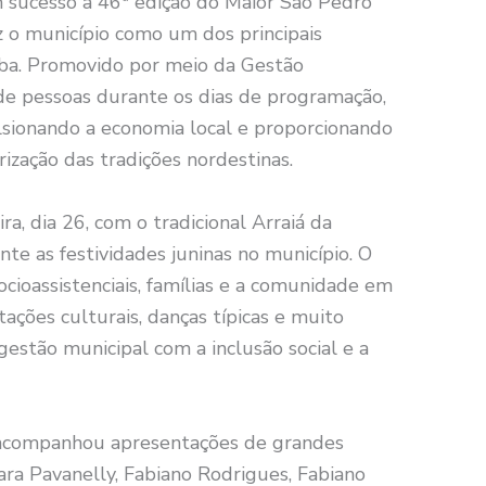
m sucesso a 46ª edição do Maior São Pedro
 o município como um dos principais
aíba. Promovido por meio da Gestão
de pessoas durante os dias de programação,
lsionando a economia local e proporcionando
ização das tradições nordestinas.
ra, dia 26, com o tradicional Arraiá da
ente as festividades juninas no município. O
ocioassistenciais, famílias e a comunidade em
ções culturais, danças típicas e muito
estão municipal com a inclusão social e a
 acompanhou apresentações de grandes
ra Pavanelly, Fabiano Rodrigues, Fabiano