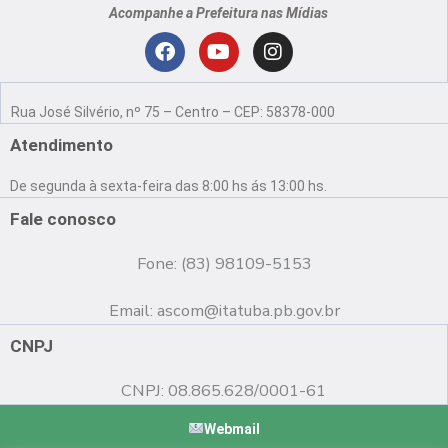
Acompanhe a Prefeitura nas Mídias
Localização
F
Y
I
a
o
n
Rua José Silvério, nº 75 – Centro – CEP: 58378-000
c
u
s
e
t
t
Atendimento
b
u
a
o
b
g
De segunda à sexta-feira das 8:00 hs ás 13:00 hs.
o
e
r
k
a
Fale conosco
m
Fone: (83) 98109-5153
Email:
ascom@itatuba.pb.gov.br
CNPJ
CNPJ: 08.865.628/0001-61
Webmail