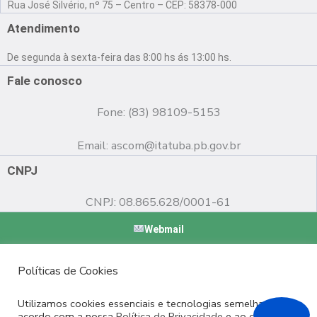
Rua José Silvério, nº 75 – Centro – CEP: 58378-000
c
u
s
e
t
t
Atendimento
b
u
a
o
b
g
De segunda à sexta-feira das 8:00 hs ás 13:00 hs.
o
e
r
k
a
Fale conosco
m
Fone: (83) 98109-5153
Email:
ascom@itatuba.pb.gov.br
CNPJ
CNPJ: 08.865.628/0001-61
Webmail
Copyright © 2022 Prefeitura Municipal de Itatuba - PB |
Políticas de Cookies
Desenvolvido por
Utilizamos cookies essenciais e tecnologias semelhantes de
acordo com a nossa
Política de Privacidade
e ao continuar