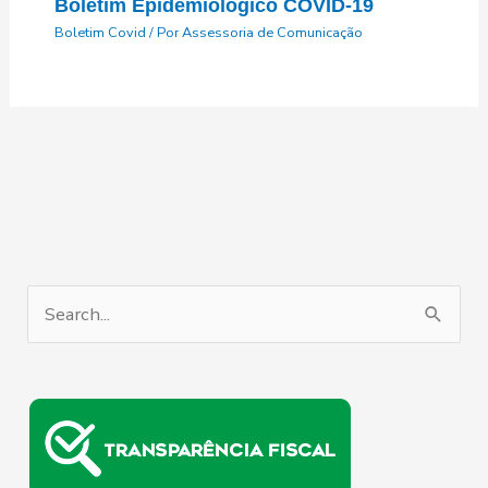
Boletim Epidemiológico COVID-19
Boletim Covid
/ Por
Assessoria de Comunicação
P
e
s
q
u