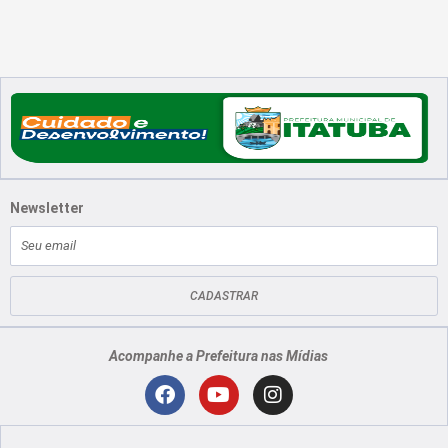
Newsletter
E-
mail
CADASTRAR
Acompanhe a Prefeitura nas Mídias
Localização
F
Y
I
a
o
n