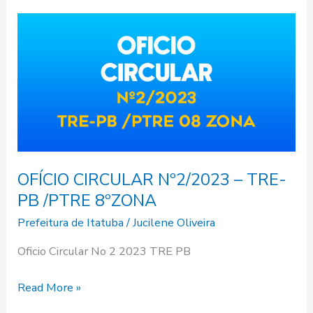
OFÍCIO
CIRCULAR
Nº2/2023
–
TRE-
PB
/PTRE
8ºZONA
OFÍCIO CIRCULAR Nº2/2023 – TRE-
PB /PTRE 8ºZONA
Prefeitura de Itatuba
/
Jucilene Oliveira
Oficio Circular No 2 2023 TRE PB
Read More »