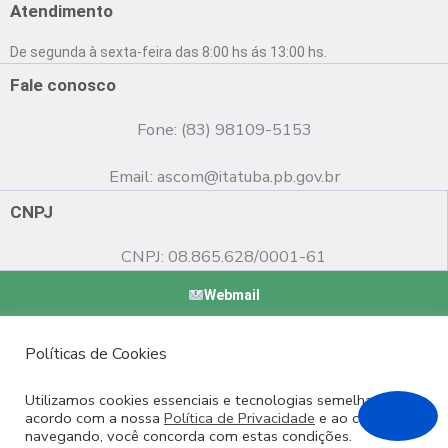
e
t
t
Atendimento
b
u
a
o
b
g
De segunda à sexta-feira das 8:00 hs ás 13:00 hs.
o
e
r
k
a
Fale conosco
m
Fone: (83) 98109-5153
Email:
ascom@itatuba.pb.gov.br
CNPJ
CNPJ: 08.865.628/0001-61
Webmail
Copyright © 2022 Prefeitura Municipal de Itatuba - PB |
Políticas de Cookies
Desenvolvido por
Utilizamos cookies essenciais e tecnologias semelhantes de
acordo com a nossa
Política de Privacidade
e ao continuar
navegando, você concorda com estas condições.