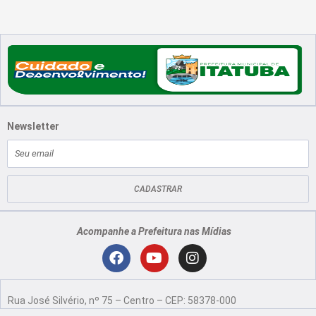
Newsletter
E-
mail
CADASTRAR
Acompanhe a Prefeitura nas Mídias
Localização
F
Y
I
a
o
n
Rua José Silvério, nº 75 – Centro – CEP: 58378-000
c
u
s