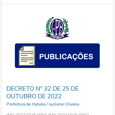
DECRETO
Nº
32
DE
25
DE
OUTUBRO
DE
2022
DECRETO Nº 32 DE 25 DE
OUTUBRO DE 2022
Prefeitura de Itatuba
/
Jucilene Oliveira
IMG 20221026 0001 IMG 20221026 0002