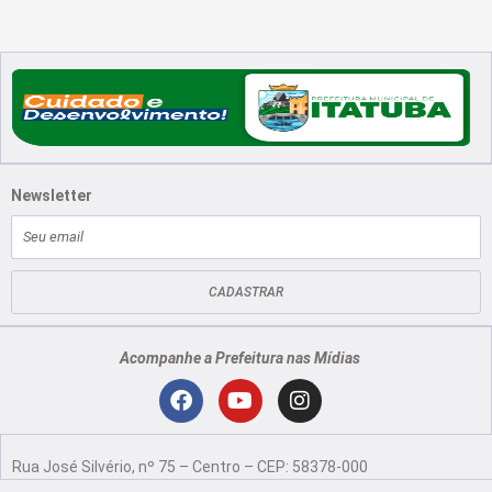
Newsletter
E-
mail
CADASTRAR
Acompanhe a Prefeitura nas Mídias
Localização
F
Y
I
a
o
n
Rua José Silvério, nº 75 – Centro – CEP: 58378-000
c
u
s