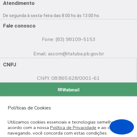
e
t
t
Atendimento
b
u
a
o
b
g
De segunda à sexta-feira das 8:00 hs ás 13:00 hs.
o
e
r
k
a
Fale conosco
m
Fone: (83) 98109-5153
Email:
ascom@itatuba.pb.gov.br
CNPJ
CNPJ: 08.865.628/0001-61
Webmail
Copyright © 2022 Prefeitura Municipal de Itatuba - PB |
Políticas de Cookies
Desenvolvido por
Utilizamos cookies essenciais e tecnologias semelhantes de
acordo com a nossa
Política de Privacidade
e ao continuar
navegando, você concorda com estas condições.