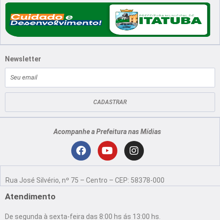
Newsletter
E-
mail
CADASTRAR
Acompanhe a Prefeitura nas Mídias
Localização
F
Y
I
a
o
n
Rua José Silvério, nº 75 – Centro – CEP: 58378-000
c
u
s
e
t
t
Atendimento
b
u
a
o
b
g
De segunda à sexta-feira das 8:00 hs ás 13:00 hs.