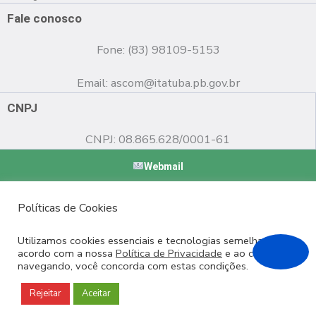
o
e
r
k
a
Fale conosco
m
Fone: (83) 98109-5153
Email:
ascom@itatuba.pb.gov.br
CNPJ
CNPJ: 08.865.628/0001-61
Webmail
Copyright © 2022 Prefeitura Municipal de Itatuba - PB |
Políticas de Cookies
Desenvolvido por
Utilizamos cookies essenciais e tecnologias semelhantes de
acordo com a nossa
Política de Privacidade
e ao continuar
navegando, você concorda com estas condições.
Rejeitar
Aceitar
Login