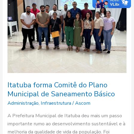
Comitê
do
Plano
Municipal
de
Saneamento
Básico
Itatuba forma Comitê do Plano
Municipal de Saneamento Básico
Administração
,
Infraestrutura
/
Ascom
A Prefeitura Municipal de Itatuba deu mais um passo
importante rumo ao desenvolvimento sustentável e à
melhoria da qualidade de vida da população. Foi