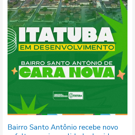
novo
asfalto
e
mais
qualidade
de
vida
Bairro Santo Antônio recebe novo