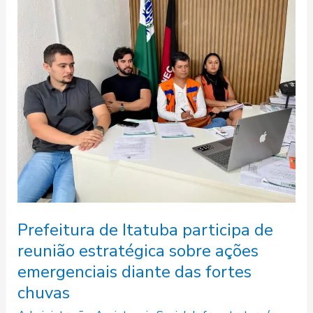
Prefeitura
de
Itatuba
participa
de
reunião
estratégica
sobre
ações
emergenciais
diante
das
Prefeitura de Itatuba participa de
fortes
reunião estratégica sobre ações
chuvas
emergenciais diante das fortes
chuvas