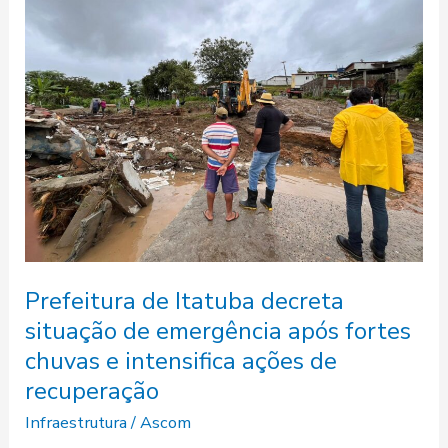
de
Itatuba
decreta
situação
de
emergência
após
fortes
chuvas
e
intensifica
Prefeitura de Itatuba decreta
ações
situação de emergência após fortes
de
recuperação
chuvas e intensifica ações de
recuperação
Infraestrutura
/
Ascom