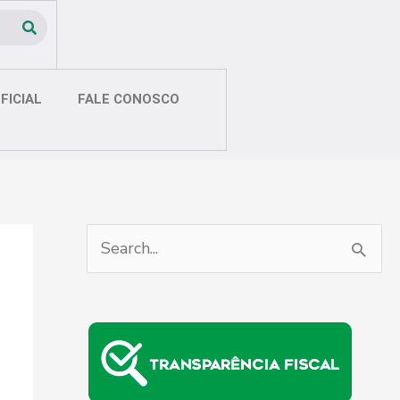
FICIAL
FALE CONOSCO
P
e
s
q
u