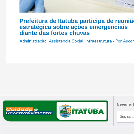
Prefeitura de Itatuba participa de reuniã
estratégica sobre ações emergenciais
diante das fortes chuvas
Administração
,
Assistencia Social
,
Infraestrutura
/ Por
Asco
Newslet
E-
Localização
Atendimento
mail