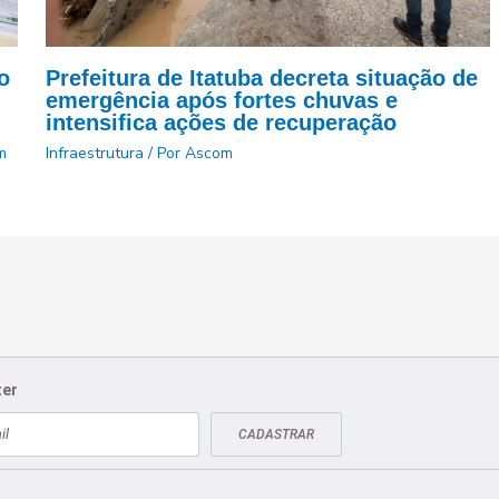
o
Prefeitura de Itatuba decreta situação de
emergência após fortes chuvas e
intensifica ações de recuperação
m
Infraestrutura
/ Por
Ascom
ter
CADASTRAR
Fale conosco
CN