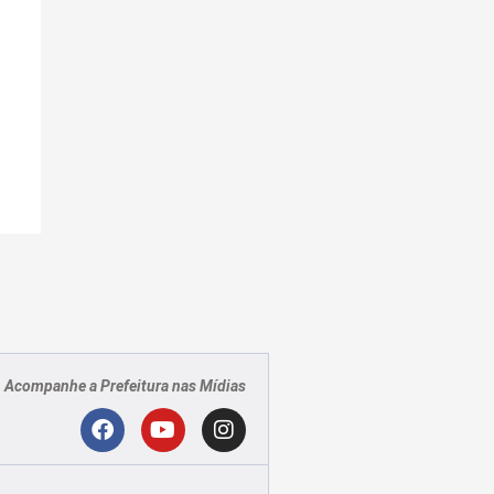
Acompanhe a Prefeitura nas Mídias
PJ
F
Y
I
a
o
n