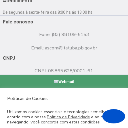
Atendimento
b
u
a
o
b
g
De segunda à sexta-feira das 8:00 hs ás 13:00 hs.
o
e
r
k
a
Fale conosco
m
Fone: (83) 98109-5153
Email:
ascom@itatuba.pb.gov.br
CNPJ
CNPJ: 08.865.628/0001-61
Webmail
Copyright © 2022 Prefeitura Municipal de Itatuba - PB |
Políticas de Cookies
Desenvolvido por
Utilizamos cookies essenciais e tecnologias semelhantes de
acordo com a nossa
Política de Privacidade
e ao continuar
navegando, você concorda com estas condições.