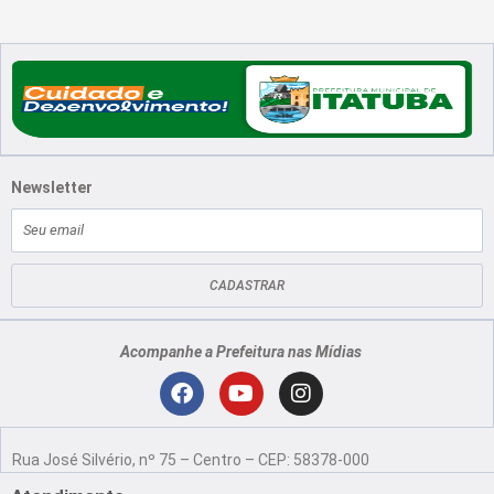
Newsletter
E-
mail
CADASTRAR
Acompanhe a Prefeitura nas Mídias
Localização
F
Y
I
a
o
n
Rua José Silvério, nº 75 – Centro – CEP: 58378-000
c
u
s
e
t
t